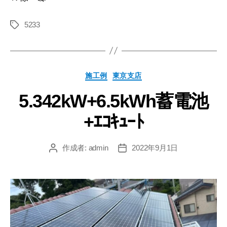
5233
施工例
東京支店
5.342kW+6.5kWh蓄電池
+ｴｺｷｭｰﾄ
作成者:
admin
2022年9月1日