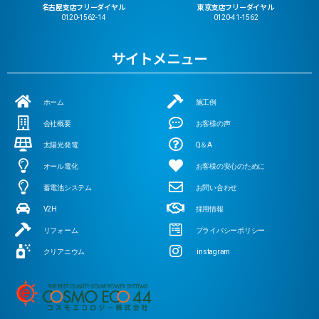
名古屋支店フリーダイヤル
東京支店フリーダイヤル
0120-1562-14
0120-41-1562
サイトメニュー
ホーム
施工例
会社概要
お客様の声
太陽光発電
Q＆A
オール電化
お客様の安心のために
蓄電池システム
お問い合わせ
V2H
採用情報
リフォーム
プライバシーポリシー
クリアニウム
instagram