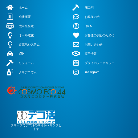
ホーム
施工例
会社概要
お客様の声
太陽光発電
Q＆A
オール電化
お客様の安心のために
蓄電池システム
お問い合わせ
V2H
採用情報
リフォーム
プライバシーポリシー
クリアニウム
instagram
クリックでデコ活のサイトへリンクし
ます