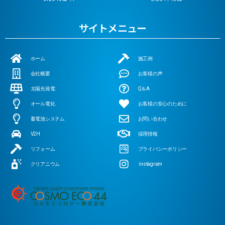
サイトメニュー
ホーム
施工例
会社概要
お客様の声
太陽光発電
Q＆A
オール電化
お客様の安心のために
蓄電池システム
お問い合わせ
V2H
採用情報
リフォーム
プライバシーポリシー
クリアニウム
instagram