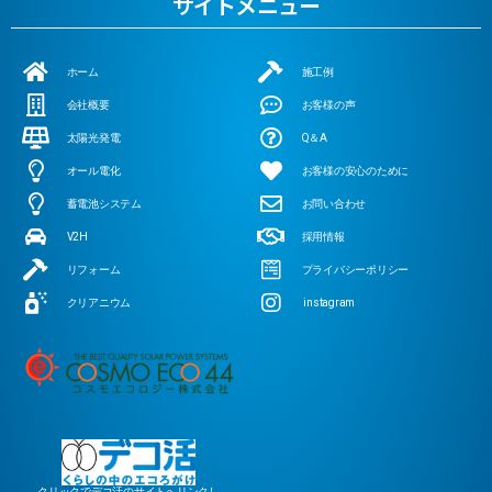
サイトメニュー
ホーム
施工例
会社概要
お客様の声
太陽光発電
Q＆A
オール電化
お客様の安心のために
蓄電池システム
お問い合わせ
V2H
採用情報
リフォーム
プライバシーポリシー
クリアニウム
instagram
クリックでデコ活のサイトへリンクし