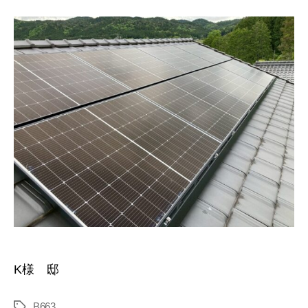
K様 邸
B663