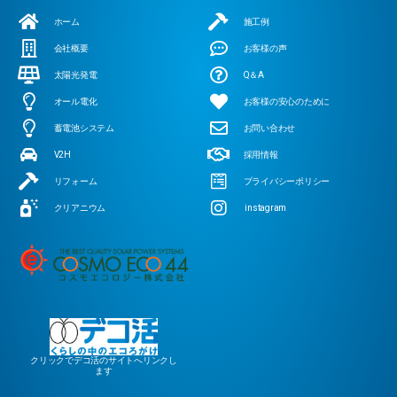
ホーム
施工例
会社概要
お客様の声
太陽光発電
Q＆A
オール電化
お客様の安心のために
蓄電池システム
お問い合わせ
V2H
採用情報
リフォーム
プライバシーポリシー
クリアニウム
instagram
クリックでデコ活のサイトへリンクし
ます