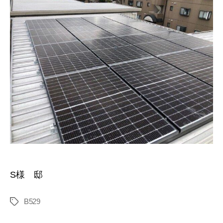
S様 邸
B529