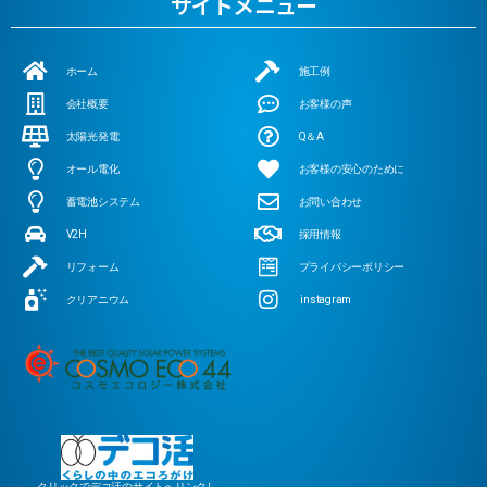
サイトメニュー
ホーム
施工例
会社概要
お客様の声
太陽光発電
Q＆A
オール電化
お客様の安心のために
蓄電池システム
お問い合わせ
V2H
採用情報
リフォーム
プライバシーポリシー
クリアニウム
instagram
クリックでデコ活のサイトへリンクし