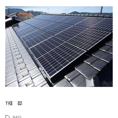
T様 邸
B415