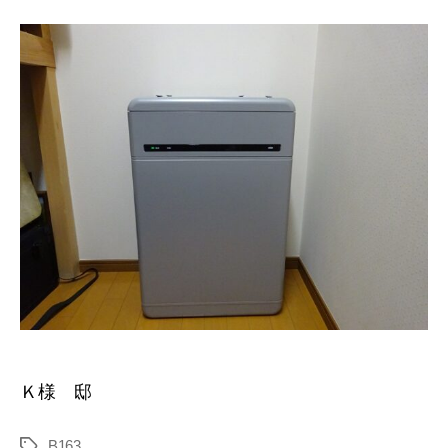
Ｋ様 邸
B163