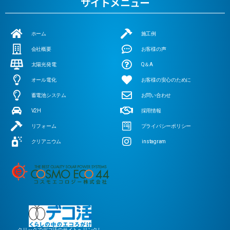
サイトメニュー
ホーム
施工例
会社概要
お客様の声
太陽光発電
Q＆A
オール電化
お客様の安心のために
蓄電池システム
お問い合わせ
V2H
採用情報
リフォーム
プライバシーポリシー
クリアニウム
instagram
クリックでデコ活のサイトへリンクし