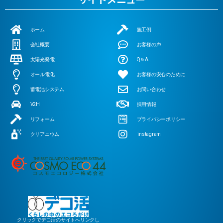
ホーム
施工例
会社概要
お客様の声
太陽光発電
Q＆A
オール電化
お客様の安心のために
蓄電池システム
お問い合わせ
V2H
採用情報
リフォーム
プライバシーポリシー
クリアニウム
instagram
クリックでデコ活のサイトへリンクし