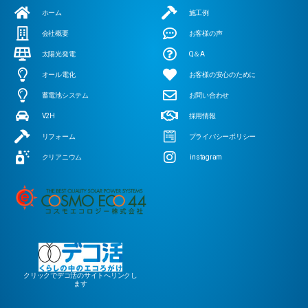
ホーム
施工例
会社概要
お客様の声
太陽光発電
Q＆A
オール電化
お客様の安心のために
蓄電池システム
お問い合わせ
V2H
採用情報
リフォーム
プライバシーポリシー
クリアニウム
instagram
クリックでデコ活のサイトへリンクし
ます