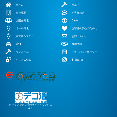
ホーム
施工例
会社概要
お客様の声
太陽光発電
Q＆A
オール電化
お客様の安心のために
蓄電池システム
お問い合わせ
V2H
採用情報
リフォーム
プライバシーポリシー
クリアニウム
instagram
クリックでデコ活のサイトへリンクし
ます