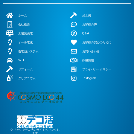
ホーム
施工例
会社概要
お客様の声
太陽光発電
Q＆A
オール電化
お客様の安心のために
蓄電池システム
お問い合わせ
V2H
採用情報
リフォーム
プライバシーポリシー
クリアニウム
instagram
クリックでデコ活のサイトへリンクし
ます