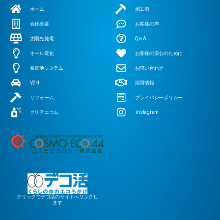
ホーム
施工例
会社概要
お客様の声
太陽光発電
Q＆A
オール電化
お客様の安心のために
蓄電池システム
お問い合わせ
V2H
採用情報
リフォーム
プライバシーポリシー
クリアニウム
instagram
クリックでデコ活のサイトへリンクし
ます