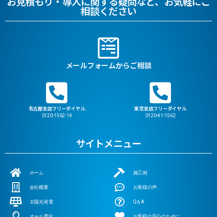
お見積もり・導入に関する疑問など、お気軽にご
相談ください
メールフォームからご相談
名古屋支店フリーダイヤル
東京支店フリーダイヤル
0120-1562-14
0120-41-1562
サイトメニュー
ホーム
施工例
会社概要
お客様の声
太陽光発電
Q＆A
オール電化
お客様の安心のために