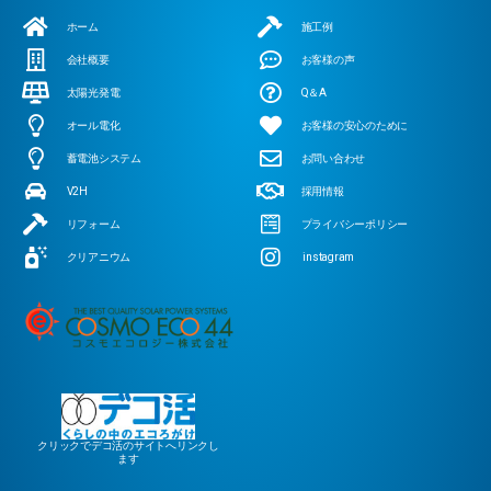
ホーム
施工例
会社概要
お客様の声
太陽光発電
Q＆A
オール電化
お客様の安心のために
蓄電池システム
お問い合わせ
V2H
採用情報
リフォーム
プライバシーポリシー
クリアニウム
instagram
クリックでデコ活のサイトへリンクし
ます