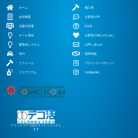
ホーム
施工例
会社概要
お客様の声
太陽光発電
Q＆A
オール電化
お客様の安心のために
蓄電池システム
お問い合わせ
V2H
採用情報
リフォーム
プライバシーポリシー
クリアニウム
instagram
クリックでデコ活のサイトへリンクし
ます