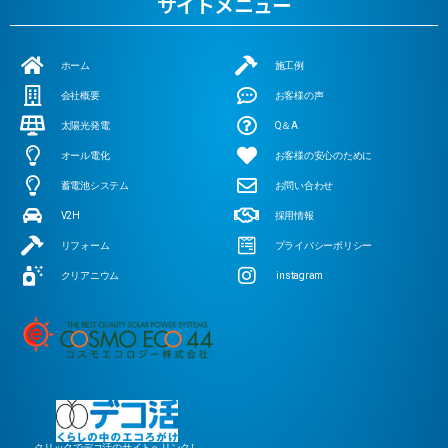
サイトメニュー
ホーム
施工例
会社概要
お客様の声
太陽光発電
Q＆A
オール電化
お客様の安心のために
蓄電池システム
お問い合わせ
V2H
採用情報
リフォーム
プライバシーポリシー
クリアニウム
instagram
クリックでデコ活のサイトへリンクし