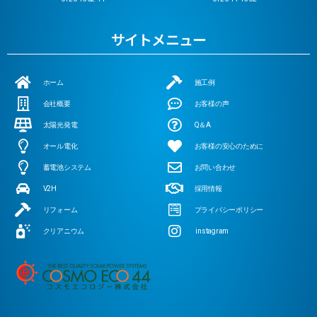
サイトメニュー
ホーム
施工例
会社概要
お客様の声
太陽光発電
Q＆A
オール電化
お客様の安心のために
蓄電池システム
お問い合わせ
V2H
採用情報
リフォーム
プライバシーポリシー
クリアニウム
instagram