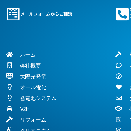
メールフォームからご相談
ホーム
施
会社概要
お
太陽光発電
Q
オール電化
お
蓄電池システム
お
V2H
採
リフォーム
プ
クリアニウム
in