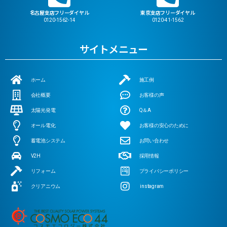
名古屋支店フリーダイヤル
東京支店フリーダイヤル
0120-1562-14
0120-41-1562
サイトメニュー
ホーム
施工例
会社概要
お客様の声
太陽光発電
Q＆A
オール電化
お客様の安心のために
蓄電池システム
お問い合わせ
V2H
採用情報
リフォーム
プライバシーポリシー
クリアニウム
instagram