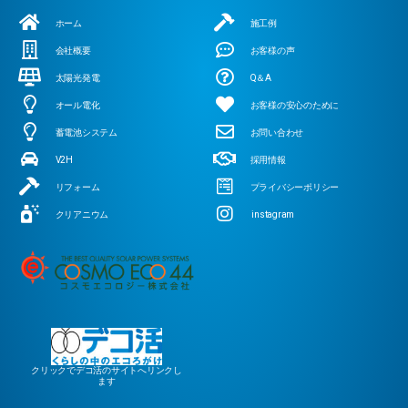
ホーム
施工例
会社概要
お客様の声
太陽光発電
Q＆A
オール電化
お客様の安心のために
蓄電池システム
お問い合わせ
V2H
採用情報
リフォーム
プライバシーポリシー
クリアニウム
instagram
クリックでデコ活のサイトへリンクし
ます