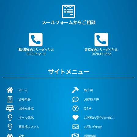
メールフォームからご相談
名古屋支店フリーダイヤル
東京支店フリーダイヤル
0120-1562-14
0120-41-1562
サイトメニュー
ホーム
施工例
会社概要
お客様の声
太陽光発電
Q＆A
オール電化
お客様の安心のために
蓄電池システム
お問い合わせ
V2H
採用情報