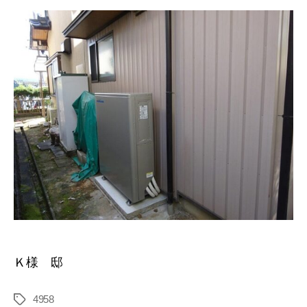
Ｋ様 邸
4958