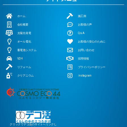
ホーム
施工例
会社概要
お客様の声
太陽光発電
Q＆A
オール電化
お客様の安心のために
蓄電池システム
お問い合わせ
V2H
採用情報
リフォーム
プライバシーポリシー
クリアニウム
instagram
クリックでデコ活のサイトへリンクし