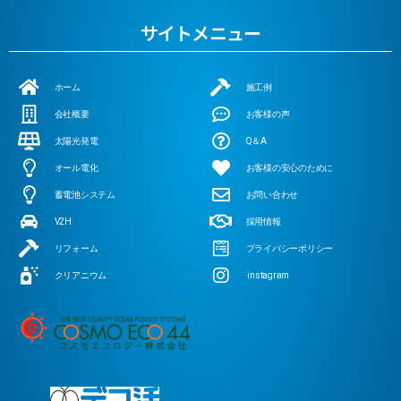
サイトメニュー
ホーム
施工例
会社概要
お客様の声
太陽光発電
Q＆A
オール電化
お客様の安心のために
蓄電池システム
お問い合わせ
V2H
採用情報
リフォーム
プライバシーポリシー
クリアニウム
instagram