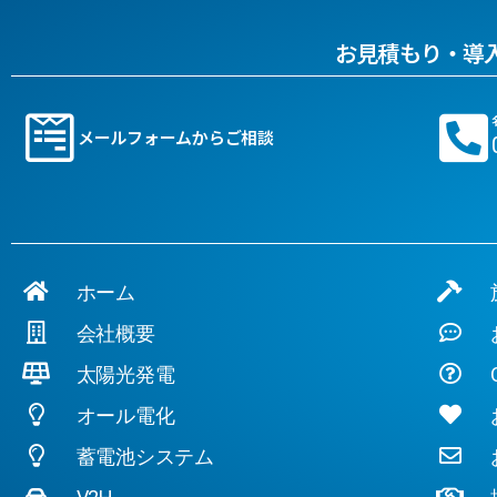
お見積もり・導
メールフォームからご相談
ホーム
施
会社概要
お
太陽光発電
Q
オール電化
お
蓄電池システム
お