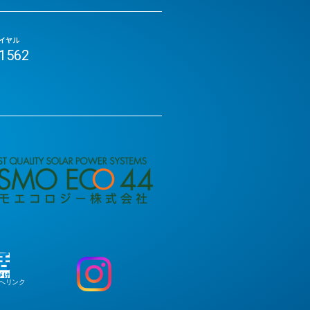
イヤル
-1562
へリンク