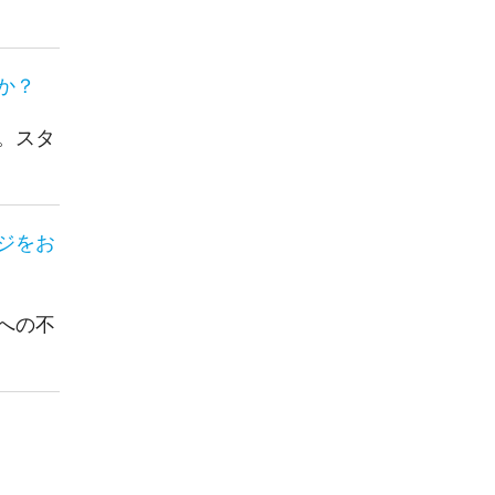
か？
。スタ
ジをお
への不