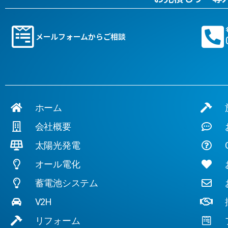
メールフォームからご相談
ホーム
施
会社概要
お
太陽光発電
Q
オール電化
お
蓄電池システム
お
V2H
採
リフォーム
プ