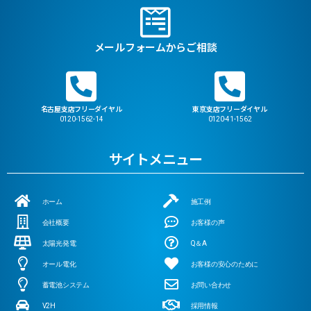
メールフォームからご相談
名古屋支店フリーダイヤル
東京支店フリーダイヤル
0120-1562-14
0120-41-1562
サイトメニュー
ホーム
施工例
会社概要
お客様の声
太陽光発電
Q＆A
オール電化
お客様の安心のために
蓄電池システム
お問い合わせ
V2H
採用情報