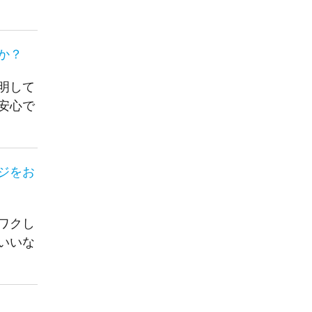
か？
明して
安心で
ジをお
ワクし
いいな