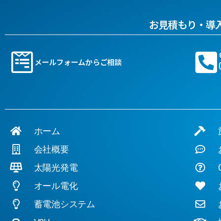
お見積もり・導
メールフォームからご相談
ホーム
施
会社概要
お
太陽光発電
Q
オール電化
お
蓄電池システム
お