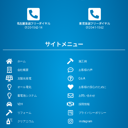
名古屋支店フリーダイヤル
東京支店フリーダイヤル
0120-1562-14
0120-41-1562
サイトメニュー
ホーム
施工例
会社概要
お客様の声
太陽光発電
Q＆A
オール電化
お客様の安心のために
蓄電池システム
お問い合わせ
V2H
採用情報
リフォーム
プライバシーポリシー
クリアニウム
instagram