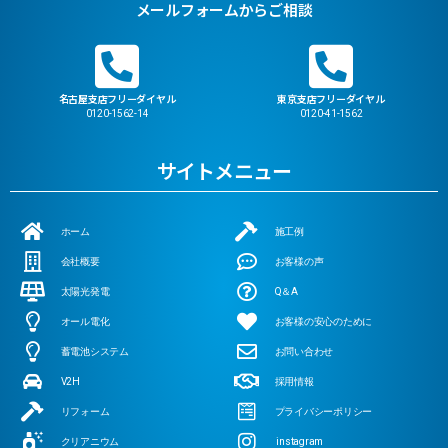
メールフォームからご相談
名古屋支店フリーダイヤル
東京支店フリーダイヤル
0120-1562-14
0120-41-1562
サイトメニュー
ホーム
施工例
会社概要
お客様の声
太陽光発電
Q＆A
オール電化
お客様の安心のために
蓄電池システム
お問い合わせ
V2H
採用情報
リフォーム
プライバシーポリシー
クリアニウム
instagram