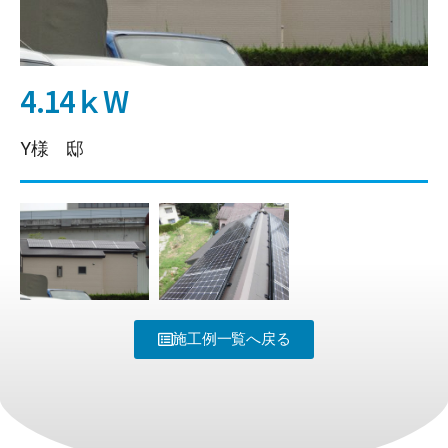
4.14ｋW
Y様 邸
施工例一覧へ戻る