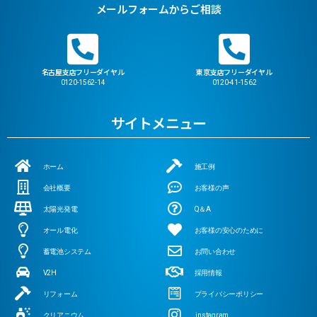
メールフォームからご相談
名古屋支店フリーダイヤル
東京支店フリーダイヤル
0120-1562-14
0120-41-1562
サイトメニュー
ホーム
施工例
会社概要
お客様の声
太陽光発電
Q＆A
オール電化
お客様の安心のために
蓄電池システム
お問い合わせ
V2H
採用情報
リフォーム
プライバシーポリシー
クリアニウム
instagram