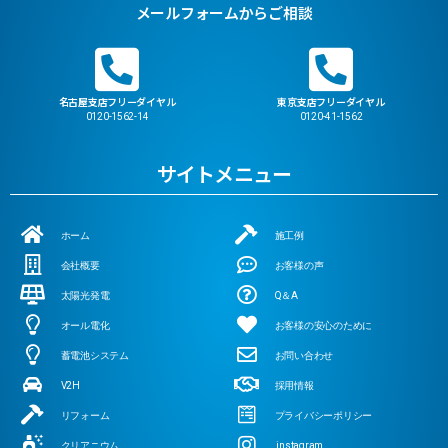
メールフォームからご相談
名古屋支店フリーダイヤル
東京支店フリーダイヤル
0120-1562-14
0120-41-1562
サイトメニュー
ホーム
施工例
会社概要
お客様の声
太陽光発電
Q＆A
オール電化
お客様の安心のために
蓄電池システム
お問い合わせ
V2H
採用情報
リフォーム
プライバシーポリシー
クリアニウム
instagram