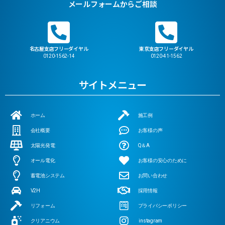
メールフォームからご相談
名古屋支店フリーダイヤル
東京支店フリーダイヤル
0120-1562-14
0120-41-1562
サイトメニュー
ホーム
施工例
会社概要
お客様の声
太陽光発電
Q＆A
オール電化
お客様の安心のために
蓄電池システム
お問い合わせ
V2H
採用情報
リフォーム
プライバシーポリシー
クリアニウム
instagram