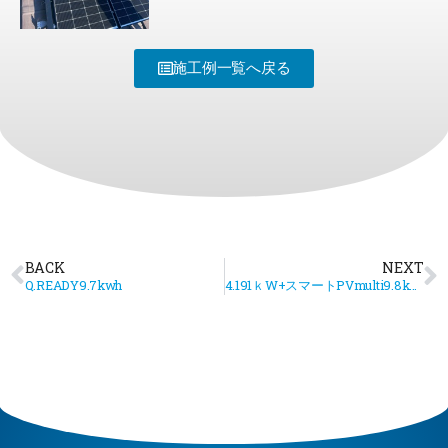
施工例一覧へ戻る
BACK
NEXT
Q.READY9.7kwh
4.191ｋW+スマートPVmulti9.8kwh