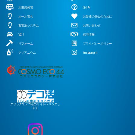
太陽光発電
Q＆A
オール電化
お客様の安心のために
蓄電池システム
お問い合わせ
V2H
採用情報
リフォーム
プライバシーポリシー
クリアニウム
instagram
クリックでデコ活のサイトへリンクし
ます