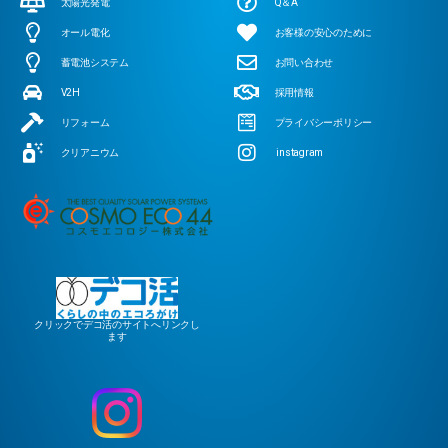
太陽光発電
Q＆A
オール電化
お客様の安心のために
蓄電池システム
お問い合わせ
V2H
採用情報
リフォーム
プライバシーポリシー
クリアニウム
instagram
クリックでデコ活のサイトへリンクし
ます