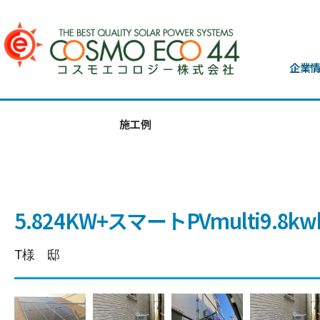
企業
施工例
5.824KW+スマートPVmulti9.8kw
T様 邸