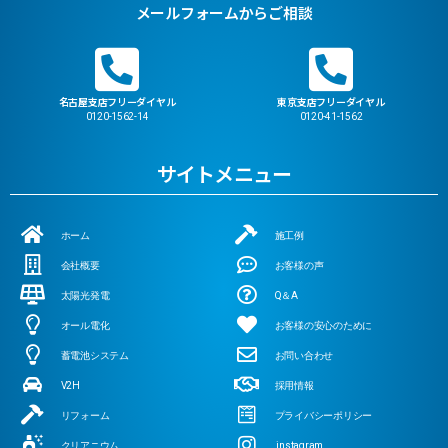
メールフォームからご相談
名古屋支店フリーダイヤル
東京支店フリーダイヤル
0120-1562-14
0120-41-1562
サイトメニュー
ホーム
施工例
会社概要
お客様の声
太陽光発電
Q＆A
オール電化
お客様の安心のために
蓄電池システム
お問い合わせ
V2H
採用情報
リフォーム
プライバシーポリシー
クリアニウム
instagram