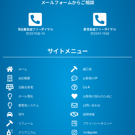
メールフォームからご相談
名古屋支店フリーダイヤル
東京支店フリーダイヤル
0120-1562-14
0120-41-1562
サイトメニュー
ホーム
施工例
会社概要
お客様の声
太陽光発電
Q＆A
オール電化
お客様の安心のために
蓄電池システム
お問い合わせ
V2H
採用情報
リフォーム
プライバシーポリシー
クリアニウム
instagram