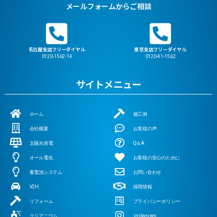
メールフォームからご相談
名古屋支店フリーダイヤル
東京支店フリーダイヤル
0120-1562-14
0120-41-1562
サイトメニュー
ホーム
施工例
会社概要
お客様の声
太陽光発電
Q＆A
オール電化
お客様の安心のために
蓄電池システム
お問い合わせ
V2H
採用情報
リフォーム
プライバシーポリシー
クリアニウム
instagram