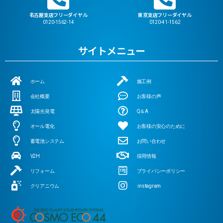
名古屋支店フリーダイヤル
東京支店フリーダイヤル
0120-1562-14
0120-41-1562
サイトメニュー
ホーム
施工例
会社概要
お客様の声
太陽光発電
Q＆A
オール電化
お客様の安心のために
蓄電池システム
お問い合わせ
V2H
採用情報
リフォーム
プライバシーポリシー
クリアニウム
instagram