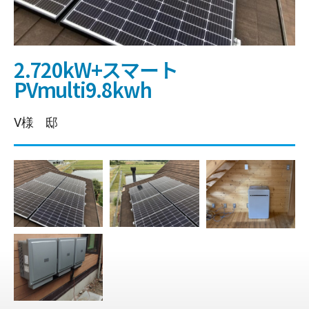
2.720kW+スマート
PVmulti9.8kwh
V様 邸