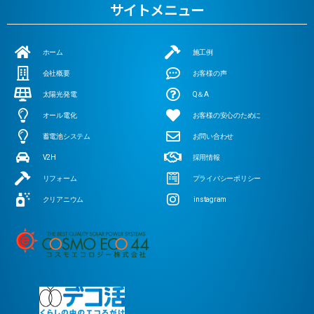
サイトメニュー
ホーム
施工例
会社概要
お客様の声
太陽光発電
Q＆A
オール電化
お客様の安心のために
蓄電池システム
お問い合わせ
V2H
採用情報
リフォーム
プライバシーポリシー
クリアニウム
instagram