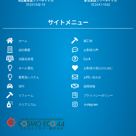
名古屋支店フリーダイヤル
東京支店フリーダイヤル
0120-1562-14
0120-41-1562
サイトメニュー
ホーム
施工例
会社概要
お客様の声
太陽光発電
Q＆A
オール電化
お客様の安心のために
蓄電池システム
お問い合わせ
V2H
採用情報
リフォーム
プライバシーポリシー
クリアニウム
instagram