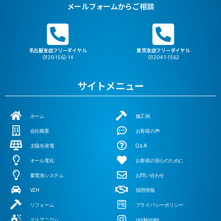
メールフォームからご相談
名古屋支店フリーダイヤル
東京支店フリーダイヤル
0120-1562-14
0120-41-1562
サイトメニュー
ホーム
施工例
会社概要
お客様の声
太陽光発電
Q＆A
オール電化
お客様の安心のために
蓄電池システム
お問い合わせ
V2H
採用情報
リフォーム
プライバシーポリシー
クリアニウム
instagram