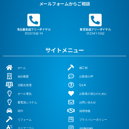
メールフォームからご相談
名古屋支店フリーダイヤル
東京支店フリーダイヤル
0120-1562-14
0120-41-1562
サイトメニュー
ホーム
施工例
会社概要
お客様の声
太陽光発電
Q＆A
オール電化
お客様の安心のために
蓄電池システム
お問い合わせ
V2H
採用情報
リフォーム
プライバシーポリシー
クリアニウム
instagram