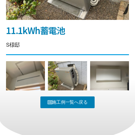
11.1kWh蓄電池
S様邸
施工例一覧へ戻る