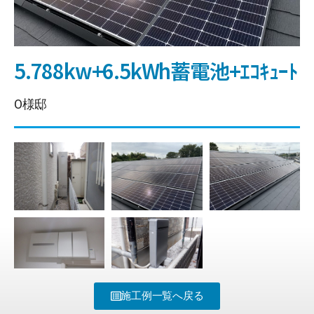
5.788kw+6.5kWh蓄電池+ｴｺｷｭｰﾄ
O様邸
施工例一覧へ戻る