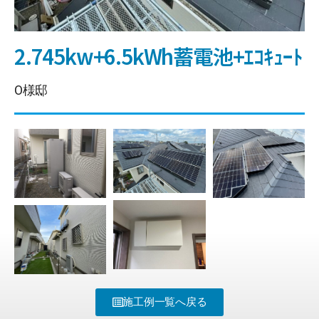
2.745kw+6.5kWh蓄電池+ｴｺｷｭｰﾄ
O様邸
施工例一覧へ戻る