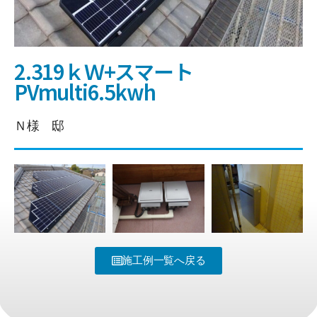
2.319ｋＷ+スマート
PVmulti6.5kwh
Ｎ様 邸
施工例一覧へ戻る