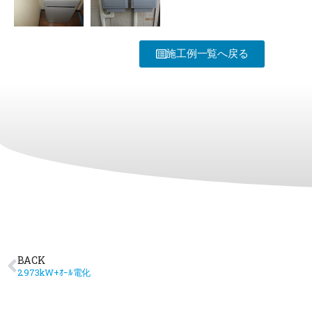
施工例一覧へ戻る
BACK
2.973kW+ｵｰﾙ電化