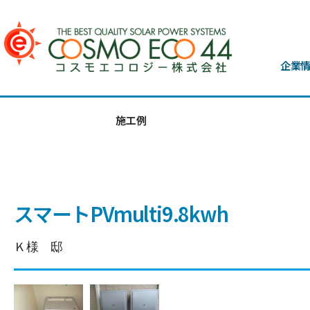
企業
施工例
スマートPVmulti9.8kwh
Ｋ様 邸