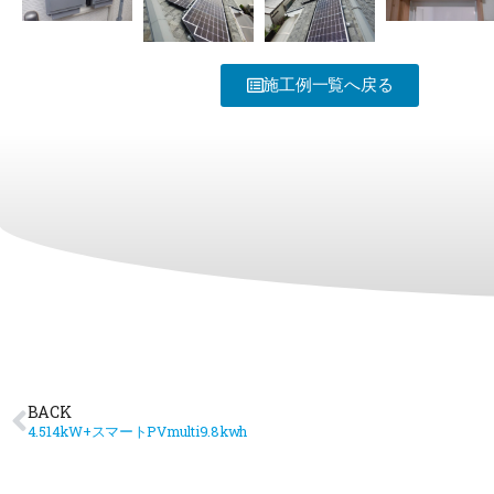
施工例一覧へ戻る
BACK
4.514kW+スマートPVmulti9.8kwh